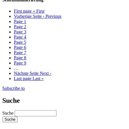
First page
« First
Vorherige Seite
‹ Previous
Page
1
Page
2
Page
3
Page
4
Page
5
Page
6
Page
7
Page
8
Page
9
…
Nächste Seite
Next ›
Last page
Last »
Subscribe to
Suche
Suche